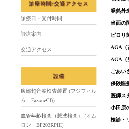
診療時間/交通アクセス
発熱外
診療日・受付時間
当面の
診療案内
ピロリ
AGA
交通アクセス
AGA
ごあい
設備
保険医
腹部超音波検査装置 (フジフィル
医師ス
ム FazoneCB)
小田原
血管年齢検査（脈波検査） (オム
検診・
ロン BP203RPIII)