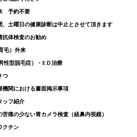
来 予約不要
間、土曜日の健康診断は中止とさせて頂きます
菌抗体検査のお勧め
（育毛）外来
（男性型脱毛症）・EＤ治療
さつ
療機関における書面掲示事項
タッフ紹介
の苦痛の少ない胃カメラ検査（経鼻内視鏡）
ワクチン