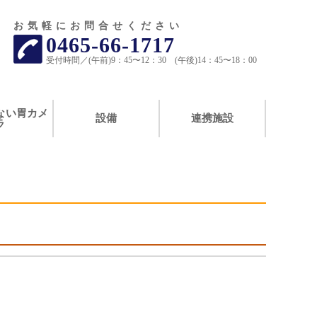
お気軽にお問合せくださ
い
0465-66-1717
受付時間／(午前)9：45〜12：30 (午後)14：45〜18：00
ない胃カメ
設備
連携施設
ラ