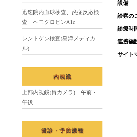
設備
迅速院内血球検査、炎症反応検
診察の
査 ヘモグロビンA1c
診療時
レントゲン検査(島津メディカ
連携施
ル)
サイト
内視鏡
上部内視鏡(胃カメラ) 午前・
午後
健診・予防接種