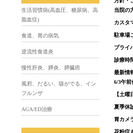
方針・
生活習慣病(高血圧、糖尿病、高
当院の
脂血症)
カスタ
駐車場
食道、胃の病気
プライ
逆流性食道炎
診療時
慢性肝炎、膵炎、膵臓癌
最新情
6/3午
風邪、だるい、咳がでる、イン
フルンザ
【土曜
夏季休
AGA/ED治療
胃カメ
花粉症